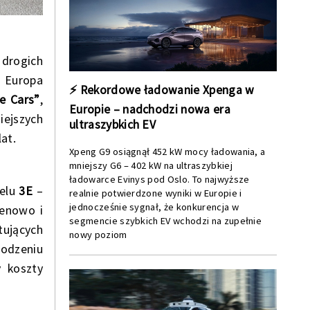
 drogich
 Europa
⚡ Rekordowe ładowanie Xpenga w
e Cars”
,
Europie – nadchodzi nowa era
iejszych
ultraszybkich EV
at.
Xpeng G9 osiągnął 452 kW mocy ładowania, a
mniejszy G6 – 402 kW na ultraszybkiej
ładowarce Evinys pod Oslo. To najwyższe
delu
3E
–
realnie potwierdzone wyniki w Europie i
jednocześnie sygnał, że konkurencja w
cenowo i
segmencie szybkich EV wchodzi na zupełnie
tujących
nowy poziom
godzeniu
y koszty