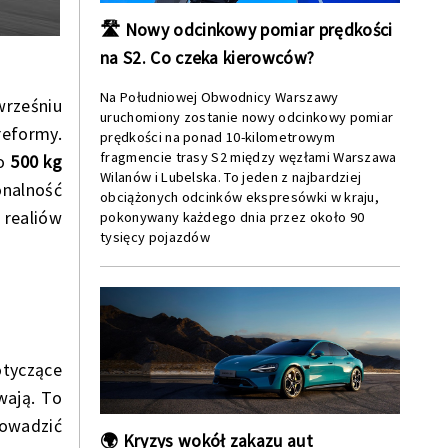
🛣️ Nowy odcinkowy pomiar prędkości
na S2. Co czeka kierowców?
Na Południowej Obwodnicy Warszawy
wrześniu
uruchomiony zostanie nowy odcinkowy pomiar
reformy.
prędkości na ponad 10-kilometrowym
fragmencie trasy S2 między węzłami Warszawa
do
500 kg
Wilanów i Lubelska. To jeden z najbardziej
onalność
obciążonych odcinków ekspresówki w kraju,
 realiów
pokonywany każdego dnia przez około 90
tysięcy pojazdów
otyczące
wają. To
rowadzić
🌍 Kryzys wokół zakazu aut