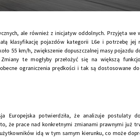
ycznych, ale również z inicjatyw oddolnych. Przyjęta we 
ą klasyfikację pojazdów kategorii L6e i potrzebę jej 
 około 55 km/h, zwiększenie dopuszczalnej masy pojazdu 
 Zmiany te mogłyby przełożyć się na większą funkcj
obecne ograniczenia prędkości i tak są dostosowane do
a Europejska potwierdziła, że analizuje postulaty d
o, że prace nad konkretnymi zmianami prawnymi już tr
os użytkowników idą w tym samym kierunku, co może dop