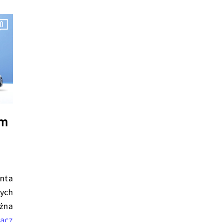
0
em
nta
ych
żna
acz