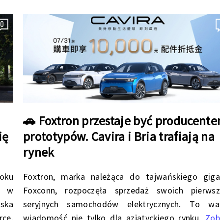
0
🚗 Foxtron przestaje być producent
ię
prototypów. Cavira i Bria trafiają na
rynek
roku
Foxtron, marka należąca do tajwańskiego giga
m w
Foxconn, rozpoczęła sprzedaż swoich pierwsz
ska
seryjnych samochodów elektrycznych. To wa
ce.
wiadomość nie tylko dla azjatyckiego rynku.
Zob