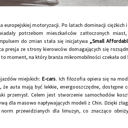
europejskiej motoryzacji. Po latach dominacji ciężkich i
owiadały potrzebom mieszkańców zatłoczonych miast,
mpulsem do zmian stała się inicjatywa
„Small Affordabl
ca presja ze strony kierowców domagających się rozsądn
, to moment, na który branża mikromobilności czekała od l
ojazdów miejskich:
E-cars
. Ich filozofia opiera się na mo
, że auta mają być lekkie, energooszczędne, dostępne 
ski przemysł. Celem jest stworzenie samochodów kosz
tywą dla masowo napływających modeli z Chin. Dzięki zła
 norm przewidzianych dla limuzyn, co znacząco obniż