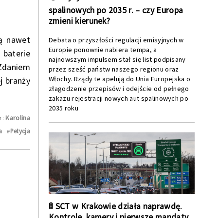
spalinowych po 2035 r. – czy Europa
zmieni kierunek?
ją nawet
Debata o przyszłości regulacji emisyjnych w
Europie ponownie nabiera tempa, a
 baterie
najnowszym impulsem stał się list podpisany
 Zdaniem
przez sześć państw naszego regionu oraz
Włochy. Rządy te apelują do Unia Europejska o
j branży
złagodzenie przepisów i odejście od pełnego
zakazu rejestracji nowych aut spalinowych po
2035 roku
r:
Karolina
a
#
Petycja
🚦 SCT w Krakowie działa naprawdę.
Kontrole, kamery i pierwsze mandaty