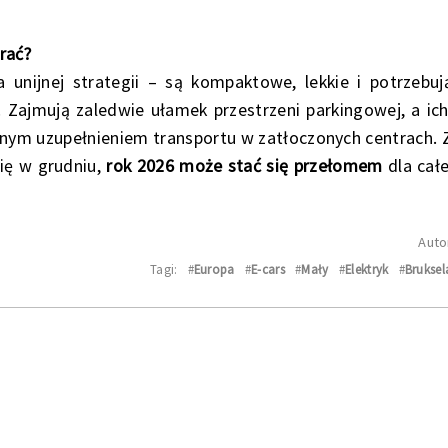
rać?
a unijnej strategii – są kompaktowe, lekkie i potrzebu
a. Zajmują zaledwie ułamek przestrzeni parkingowej, a ich
ralnym uzupełnieniem transportu w zatłoczonych centrach.
się w grudniu,
rok 2026 może stać się przełomem
dla całe
Auto
Tagi:
#
Europa
#
E-cars
#
Mały
#
Elektryk
#
Bruksel