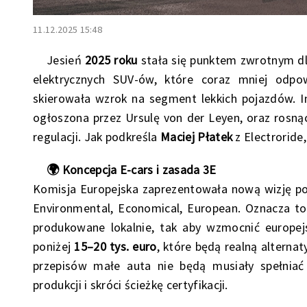
11.12.2025 15:48
Jesień
2025 roku
stała się punktem zwrotnym dla 
elektrycznych SUV-ów, które coraz mniej odp
skierowała wzrok na segment lekkich pojazdów. I
ogłoszona przez Ursulę von der Leyen, oraz rosną
regulacji. Jak podkreśla
Maciej Płatek
z Electroride
🌍 Koncepcja E-cars i zasada 3E
Komisja Europejska zaprezentowała nową wizję p
Environmental, Economical, European. Oznacza to
produkowane lokalnie, tak aby wzmocnić europej
poniżej
15–20 tys. euro
, które będą realną alterna
przepisów małe auta nie będą musiały spełniać
produkcji i skróci ścieżkę certyfikacji.