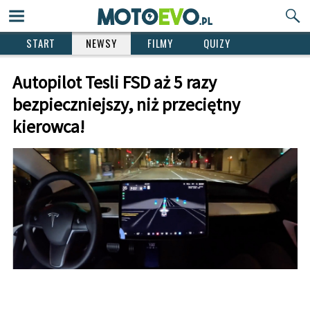
START
NEWSY
FILMY
QUIZY
Autopilot Tesli FSD aż 5 razy
bezpieczniejszy, niż przeciętny
kierowca!