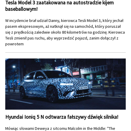
Tesla Model 3 zaatakowana na autostradzie kijem
baseballowym!
W incydencie brał udział Danny, kierowca Tesli Model 3, który jechał
pasem ekspresowym, aż natknął się na samochód, który poruszał
się z prędkością zaledwie około 80 kilometrów na godzinę. Kierowca
Tesli zmienił pas ruchu, aby wyprzedzić pojazd, zanim dołączył z
powrotem
Hyundai Ioniq 5 N odtwarza fałszywy dźwięk silnika!
Mówiąc słowami Deweya z sitcomu Malcolm in the Middle: "The