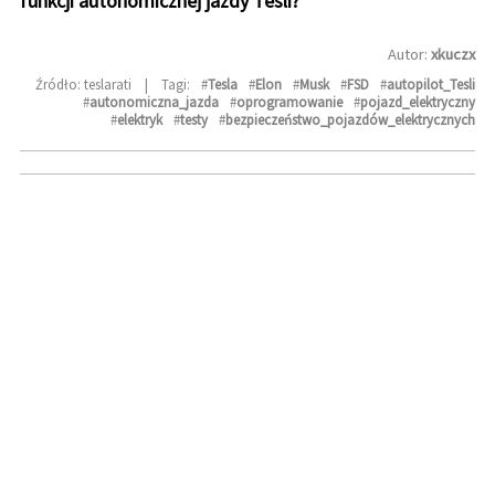
funkcji autonomicznej jazdy Tesli?
Autor:
xkuczx
Źródło: teslarati
|
Tagi:
#
Tesla
#
Elon
#
Musk
#
FSD
#
autopilot_Tesli
#
autonomiczna_jazda
#
oprogramowanie
#
pojazd_elektryczny
#
elektryk
#
testy
#
bezpieczeństwo_pojazdów_elektrycznych