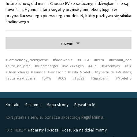
future is now, old man" . Chociaż EV ze sztucznymi dźwiękami nie są
nowością, Hyundai stara się, aby brzmiały one ekscytująco w
przypadku swojego pierwszego modelu N, który pozbywa się silnika
spalinowego
rozwiń
#
Samochody_elektryczne
#
ładowanie
#
TESLA
#
Izera
#
Renault_Zoe
#
auto_na_prąd
#
supercharger
#
Volkswagen
#
Audi
#
GreenWay
#
KIA
#
Orlen_charge
#
Hyundai
#
Panasonic
#
Tesla_Model_3
#
Cybertruck
#
Mustang
#
auta_elektryczne
#
BMW
#
CCS
#
Type2
#
GigaBerlin
#
Model_S
Kontakt
Reklama
Mapa strony
Prywatność
Korzystanie z serwisu oznacza akceptację
Regulaminu
.
PARTNERZY:
Kabarety i skecze
|
Koszulka na dzień mamy