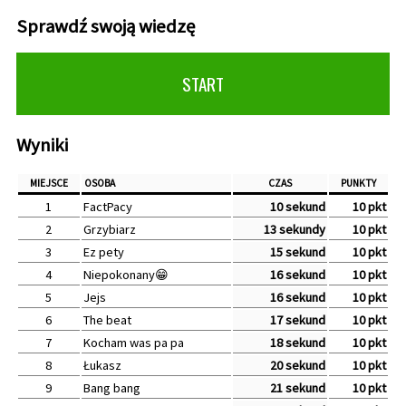
Sprawdź swoją wiedzę
START
Wyniki
MIEJSCE
OSOBA
CZAS
PUNKTY
1
FactPacy
10 sekund
10 pkt
2
Grzybiarz
13 sekundy
10 pkt
3
Ez pety
15 sekund
10 pkt
4
Niepokonany😁
16 sekund
10 pkt
5
Jejs
16 sekund
10 pkt
6
The beat
17 sekund
10 pkt
7
Kocham was pa pa
18 sekund
10 pkt
8
Łukasz
20 sekund
10 pkt
9
Bang bang
21 sekund
10 pkt