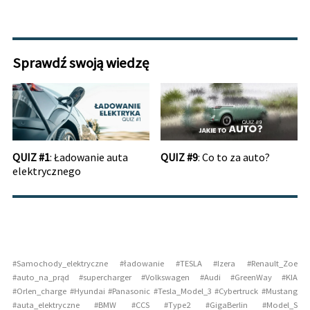
Sprawdź swoją wiedzę
QUIZ #1
: Ładowanie auta
QUIZ #9
: Co to za auto?
elektrycznego
#
Samochody_elektryczne
#
ładowanie
#
TESLA
#
Izera
#
Renault_Zoe
#
auto_na_prąd
#
supercharger
#
Volkswagen
#
Audi
#
GreenWay
#
KIA
#
Orlen_charge
#
Hyundai
#
Panasonic
#
Tesla_Model_3
#
Cybertruck
#
Mustang
#
auta_elektryczne
#
BMW
#
CCS
#
Type2
#
GigaBerlin
#
Model_S