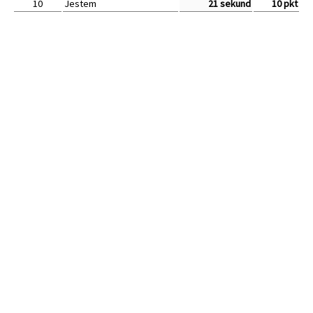
10
Jestem
21 sekund
10 pkt