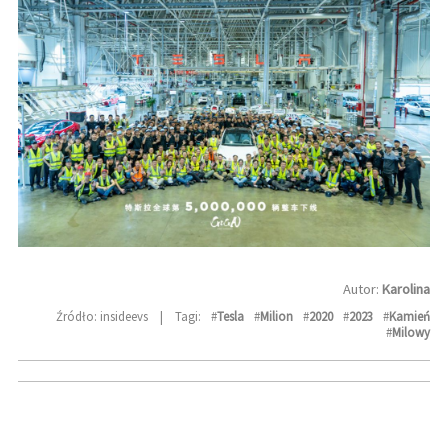
Autor:
Karolina
Źródło: insideevs
|
Tagi:
#
Tesla
#
Milion
#
2020
#
2023
#
Kamień
#
Milowy